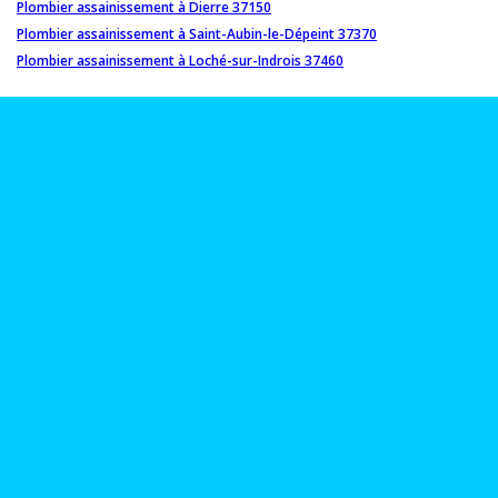
Plombier assainissement à Dierre 37150
Plombier assainissement à Saint-Aubin-le-Dépeint 37370
Plombier assainissement à Loché-sur-Indrois 37460