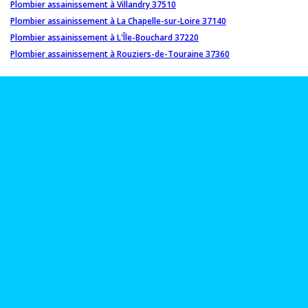
Plombier assainissement à Villandry 37510
Plombier assainissement à La Chapelle-sur-Loire 37140
Plombier assainissement à L'Île-Bouchard 37220
Plombier assainissement à Rouziers-de-Touraine 37360